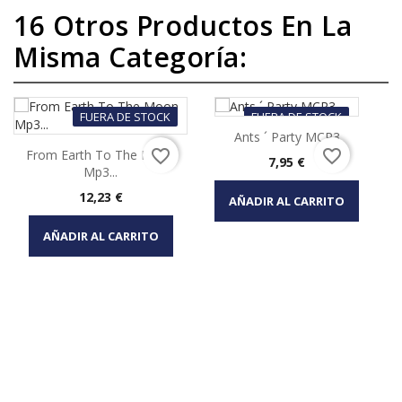
16 Otros Productos En La
Misma Categoría:
FUERA DE STOCK
FUERA DE STOCK
Ants ´ Party MCR3
favorite_border
favorite_border
From Earth To The Moon
Precio
7,95 €
Mp3...
Precio
12,23 €
AÑADIR AL CARRITO
AÑADIR AL CARRITO