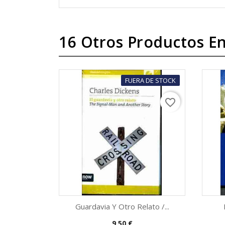
16 Otros Productos En
FUERA DE STOCK
favorite_border
Guardavia Y Otro Relato /...
Precio
9,50 €