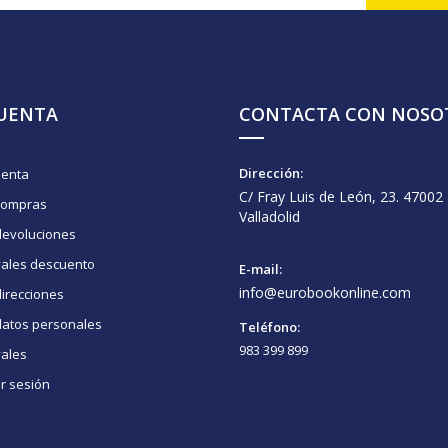
CUENTA
CONTACTA CON NOSO
Dirección:
uenta
C/ Fray Luis de León, 23. 47002
compras
Valladolid
devoluciones
vales descuento
E-mail:
info@eurobookonline.com
irecciones
datos personales
Teléfono:
983 399 899
vales
ar sesión