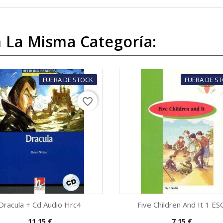
 La Misma Categoría:
FUERA DE STOCK
FUERA DE S
favorite_border
Dracula + Cd Audio Hrc4
Five Children And It 1 ES
Precio
Precio
11,15 €
7,15 €