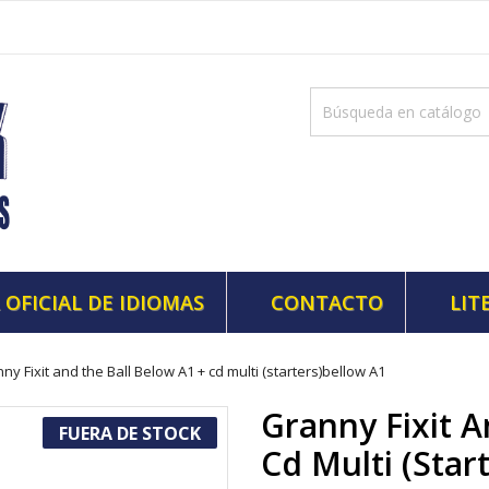
 OFICIAL DE IDIOMAS
CONTACTO
LIT
ny Fixit and the Ball Below A1 + cd multi (starters)bellow A1
Granny Fixit A
FUERA DE STOCK
Cd Multi (star