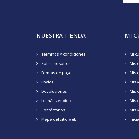
NUESTRA TIENDA
MI 
Términos y condiciones
Mi c
Sobre nosotros
Mis 
Formas de pago
Mis 
Envíos
Mis 
Devoluciones
Mis d
Lo más vendido
Mis 
Contáctanos
Mis 
Mapa del sitio web
Inici