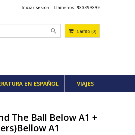
Iniciar sesión
Llámenos:
983399899

Carrito
(0)
ERATURA EN ESPAÑOL
VIAJES
nd The Ball Below A1 +
ters)bellow A1