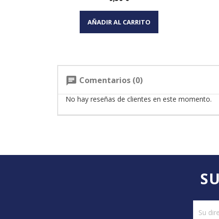
Vista rápida

AÑADIR AL CARRITO
Comentarios (0)
chat
No hay reseñas de clientes en este momento.
SU