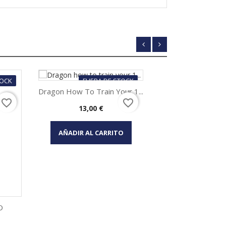
TOCK
FUERA DE STOCK
Dragon How To Train Your 1...
favorite_border
favorite_border
Precio
13,00 €
Vista rápida

AÑADIR AL CARRITO
O
Agathon