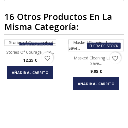
16 Otros Productos En La
Misma Categoría:
FUERA DE STOCK
FUERA DE STOCK
Stories Of Courage + Cd...
favorite_border
favorite_border
Masked Cleaning Ladies
Precio
12,25 €
Save...
Precio
9,95 €
AÑADIR AL CARRITO
AÑADIR AL CARRITO