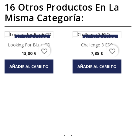
16 Otros Productos En La
Misma Categoría:
FUERA DE STOCK
FUERA DE STOCK
Looking For Blu + CD
Challenge 3 ESO
favorite_border
favorite_border
Precio
Precio
13,00 €
7,85 €
AÑADIR AL CARRITO
AÑADIR AL CARRITO