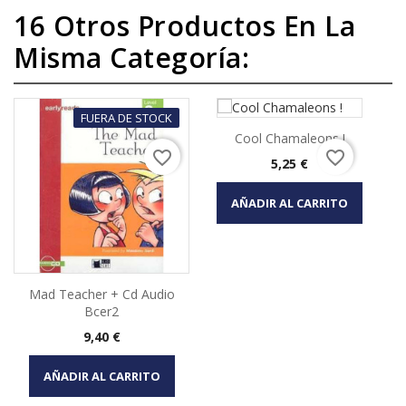
16 Otros Productos En La
Misma Categoría:
FUERA DE STOCK
Cool Chamaleons !
favorite_border
favorite_border
Precio
5,25 €
AÑADIR AL CARRITO
Mad Teacher + Cd Audio
Bcer2
Precio
9,40 €
AÑADIR AL CARRITO