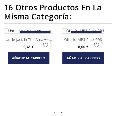
16 Otros Productos En La
Misma Categoría:
FUERA DE STOCK
FUERA DE STOCK
Uncle Jack In The Amazon...
Othello MP3 Pack PR3
favorite_border
favorite_border
Precio
Precio
9,45 €
8,00 €
AÑADIR AL CARRITO
AÑADIR AL CARRITO