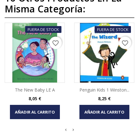
Misma Categoría:
FUERA DE STOCK
FUERA DE STOCK
favorite_border
favorite_border
The New Baby LE A
Penguin Kids 1 Winston...
Precio
Precio
8,05 €
8,25 €
AÑADIR AL CARRITO
AÑADIR AL CARRITO