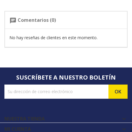
Comentarios (0)
chat
No hay reseñas de clientes en este momento.
SUSCRÍBETE A NUESTRO BOLETÍN
NUESTRA TIENDA

MI CUENTA
