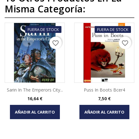
Misma Categoría:
FUERA DE STOCK
FUERA DE STOCK
favorite_border
favorite_border
Sarin In The Emperors City...
Puss In Boots Bcer4
Precio
Precio
16,64 €
7,50 €
AÑADIR AL CARRITO
AÑADIR AL CARRITO