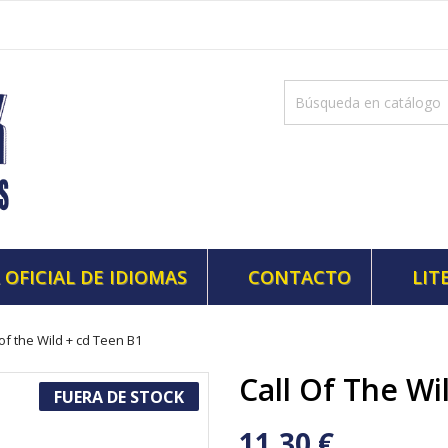
 OFICIAL DE IDIOMAS
CONTACTO
LIT
 of the Wild + cd Teen B1
Call Of The Wi
FUERA DE STOCK
11,30 €