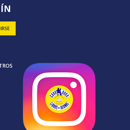
TÍN
TROS