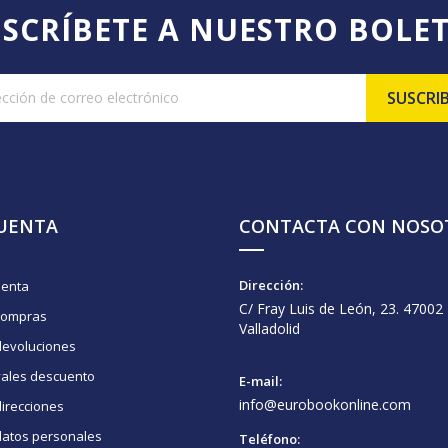
SCRÍBETE A NUESTRO BOLE
CUENTA
CONTACTA CON NOSO
Dirección:
uenta
C/ Fray Luis de León, 23. 47002
compras
Valladolid
devoluciones
vales descuento
E-mail:
info@eurobookonline.com
irecciones
datos personales
Teléfono: