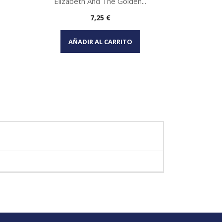
Elizabeth And The Golden...
Gulliver
Precio
7,25 €
Vista rápida

AÑADIR AL CARRITO
AÑA