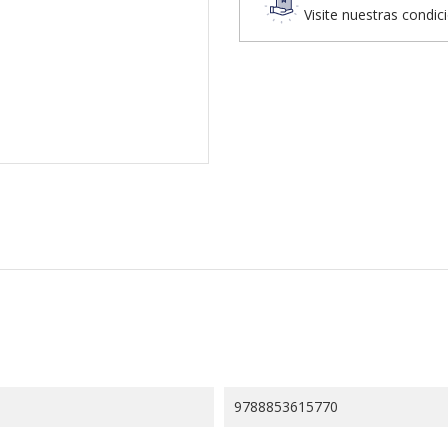
Visite nuestras condic
9788853615770