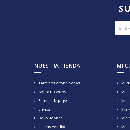
SU
NUESTRA TIENDA
MI 
Términos y condiciones
Mi c
Sobre nosotros
Mis 
Formas de pago
Mis 
Envíos
Mis 
Devoluciones
Mis d
Lo más vendido
Mis 