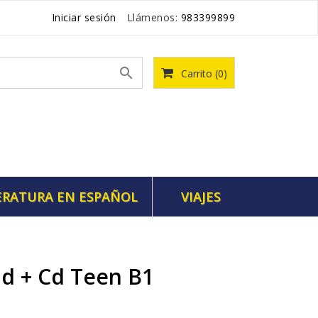
Iniciar sesión
Llámenos:
983399899

Carrito
(0)
ERATURA EN ESPAÑOL
VIAJES
ld + Cd Teen B1