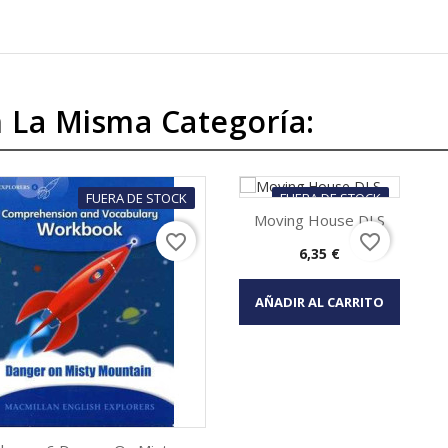
 La Misma Categoría:
FUERA DE STOCK
FUERA DE STOCK
Moving House DLS
favorite_border
favorite_border
Precio
6,35 €
Vista rápida

AÑADIR AL CARRITO