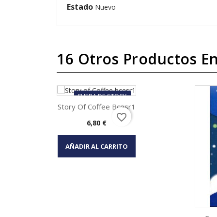
Estado
Nuevo
16 Otros Productos En
FUERA DE STOCK
Story Of Coffee Bcesr1
favorite_border
Precio
6,80 €
Vista rápida

AÑADIR AL CARRITO