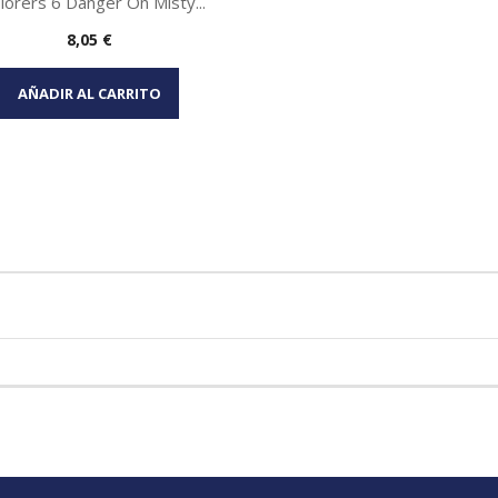
lorers 6 Danger On Misty...
Precio
8,05 €
Vista rápida

AÑADIR AL CARRITO