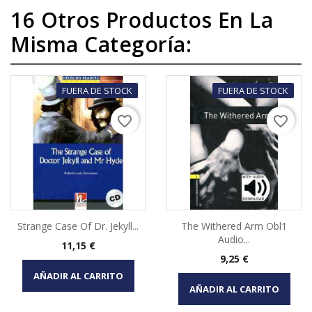
16 Otros Productos En La
Misma Categoría:
FUERA DE STOCK
FUERA DE STOCK
favorite_border
favorite_border
Strange Case Of Dr. Jekyll...
The Withered Arm Obl1
Audio...
Precio
11,15 €
Precio
9,25 €
AÑADIR AL CARRITO
AÑADIR AL CARRITO