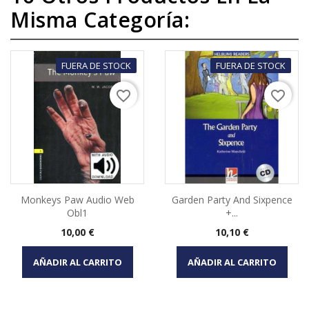
Misma Categoría:
FUERA DE STOCK
FUERA DE STOCK
favorite_border
favorite_border
Monkeys Paw Audio Web
Garden Party And Sixpence
Obl1
+...
Precio
Precio
10,00 €
10,10 €
AÑADIR AL CARRITO
AÑADIR AL CARRITO