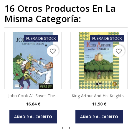
16 Otros Productos En La
Misma Categoría:
FUERA DE STOCK
FUERA DE STOCK
favorite_border
favorite_border
John Cook A1 Saves The...
King Arthur And His Knights...
Precio
Precio
16,64 €
11,90 €
AÑADIR AL CARRITO
AÑADIR AL CARRITO