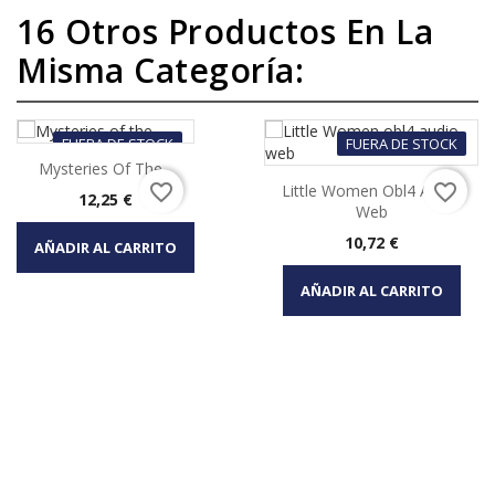
16 Otros Productos En La
Misma Categoría:
FUERA DE STOCK
FUERA DE STOCK
Mysteries Of The...
favorite_border
favorite_border
Little Women Obl4 Audio
Precio
12,25 €
Web
Precio
10,72 €
AÑADIR AL CARRITO
AÑADIR AL CARRITO