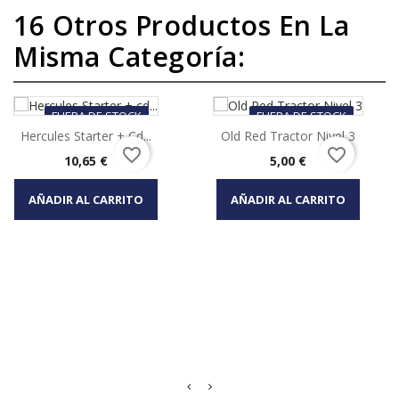
16 Otros Productos En La
Misma Categoría:
FUERA DE STOCK
FUERA DE STOCK
Hercules Starter + Cd...
Old Red Tractor Nivel 3
favorite_border
favorite_border
Precio
Precio
10,65 €
5,00 €
AÑADIR AL CARRITO
AÑADIR AL CARRITO