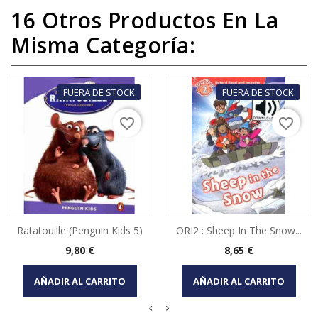
16 Otros Productos En La
Misma Categoría:
FUERA DE STOCK
FUERA DE STOCK
favorite_border
favorite_border
Ratatouille (Penguin Kids 5)
ORI2 : Sheep In The Snow...
Precio
Precio
9,80 €
8,65 €
AÑADIR AL CARRITO
AÑADIR AL CARRITO