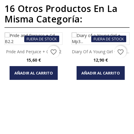
16 Otros Productos En La
Misma Categoría:
FUERA DE STOCK
FUERA DE STOCK
favorite_border
favorite_border
Pride And Perjuice + Cd B2.2
Diary Of A Young Girl + Mp3...
Precio
Precio
15,60 €
12,90 €
AÑADIR AL CARRITO
AÑADIR AL CARRITO