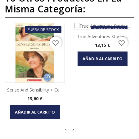
Misma Categoría:
FUERA DE STOCK
FUERA DE STOCK
True Adventures Stories...
favorite_border
favorite_border
Precio
13,15 €
AÑADIR AL CARRITO
Sense And Sensibility + Cd...
Precio
13,60 €
AÑADIR AL CARRITO