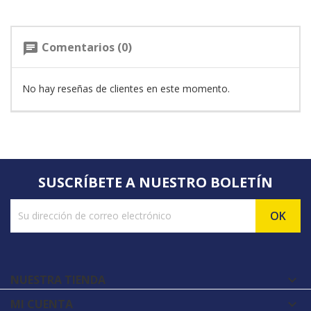
Comentarios (0)
chat
No hay reseñas de clientes en este momento.
SUSCRÍBETE A NUESTRO BOLETÍN
NUESTRA TIENDA

MI CUENTA
