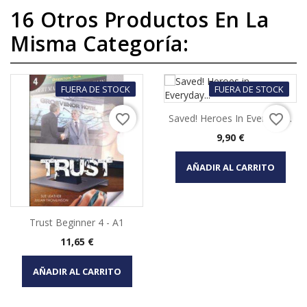
16 Otros Productos En La
Misma Categoría:
FUERA DE STOCK
FUERA DE STOCK
favorite_border
favorite_border
Saved! Heroes In Everyday...
Precio
9,90 €
AÑADIR AL CARRITO
Trust Beginner 4 - A1
Precio
11,65 €
AÑADIR AL CARRITO