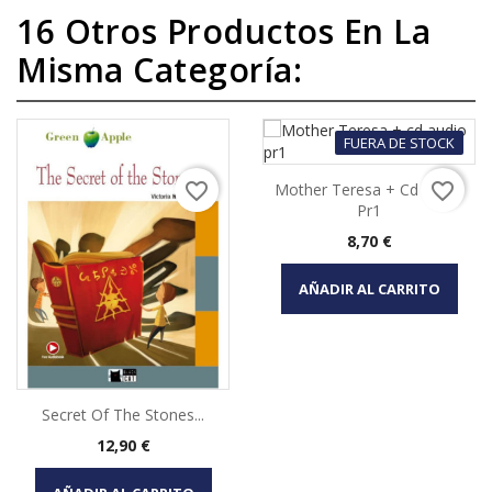
16 Otros Productos En La
Misma Categoría:
FUERA DE STOCK
favorite_border
favorite_border
Mother Teresa + Cd Audio
Pr1
Precio
8,70 €
AÑADIR AL CARRITO
Secret Of The Stones...
Precio
12,90 €