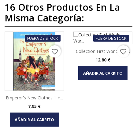
16 Otros Productos En La
Misma Categoría:
FUERA DE STOCK
FUERA DE STOCK
favorite_border
favorite_border
Collection First World War...
Precio
12,80 €
AÑADIR AL CARRITO
Emperor's New Clothes 1 +...
Precio
7,95 €
AÑADIR AL CARRITO