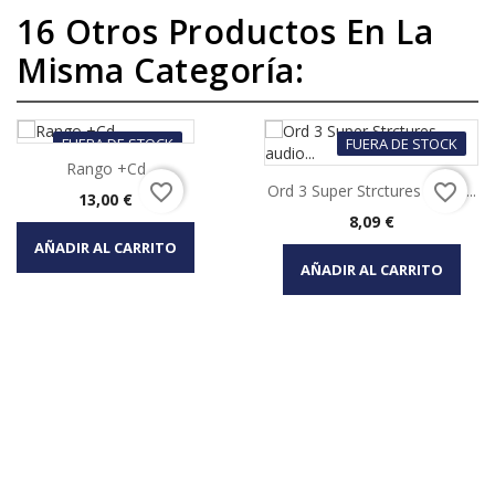
16 Otros Productos En La
Misma Categoría:
FUERA DE STOCK
FUERA DE STOCK
Rango +Cd
favorite_border
favorite_border
Ord 3 Super Strctures Audio...
Precio
13,00 €
Precio
8,09 €
AÑADIR AL CARRITO
AÑADIR AL CARRITO