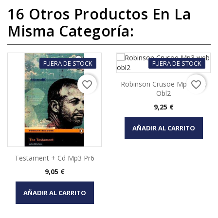
16 Otros Productos En La
Misma Categoría:
FUERA DE STOCK
FUERA DE STOCK
favorite_border
favorite_border
Robinson Crusoe Mp3 Web
Obl2
Precio
9,25 €
AÑADIR AL CARRITO
Testament + Cd Mp3 Pr6
Precio
9,05 €
AÑADIR AL CARRITO