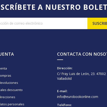
SCRÍBETE A NUESTRO BOLE
CUENTA
CONTACTA CON NOSO
Dirección:
uenta
C/ Fray Luis de León, 23. 47002
compras
Valladolid
devoluciones
vales descuento
E-mail:
info@eurobookonline.com
irecciones
datos personales
Teléfono: