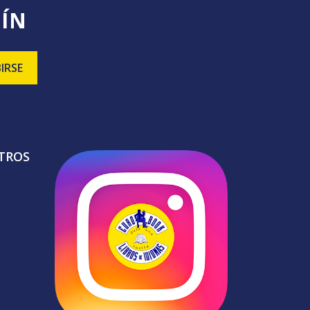
TÍN
TROS