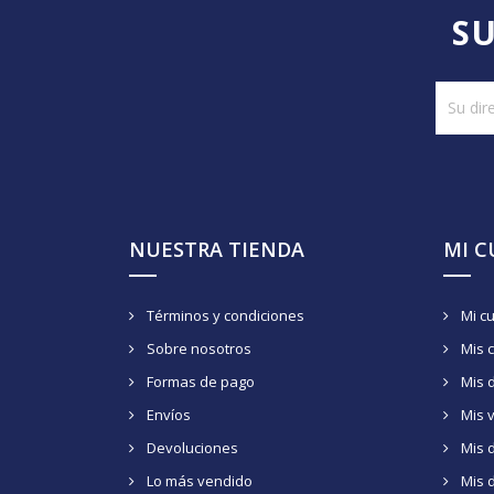
SU
NUESTRA TIENDA
MI 
Términos y condiciones
Mi c
Sobre nosotros
Mis 
Formas de pago
Mis 
Envíos
Mis 
Devoluciones
Mis d
Lo más vendido
Mis 