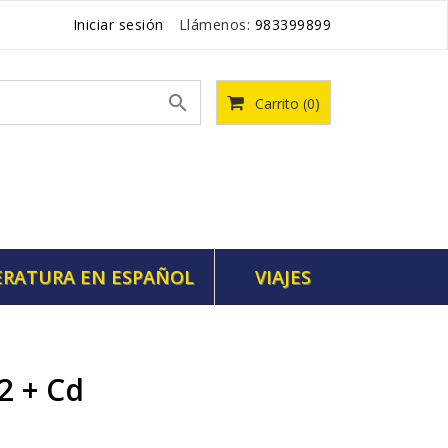
Iniciar sesión
Llámenos:
983399899

Carrito
(0)
ERATURA EN ESPAÑOL
VIAJES
.2 + Cd