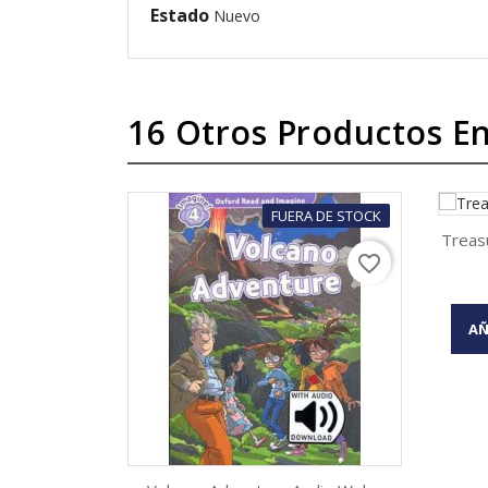
Estado
Nuevo
16 Otros Productos En
FUERA DE STOCK
Treasu
favorite_border
AÑ