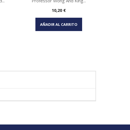
...
Professor Wong And King...
Precio
10,20 €
Vista rápida

AÑADIR AL CARRITO