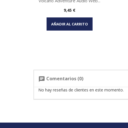
Volcano Adventure Audio Web...
Precio
9,45 €
Vista rápida

AÑADIR AL CARRITO
Comentarios (0)
chat
No hay reseñas de clientes en este momento.