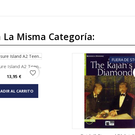
 La Misma Categoría:
FUERA DE S
re Island A2 Teen...
favorite_border
Precio
13,95 €
Vista rápida

ADIR AL CARRITO