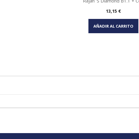
Rajah 's Diamond B1.1 + Cd
Precio
13,15 €
Vista rápida

AÑADIR AL CARRITO