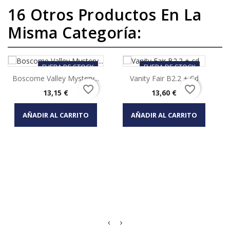
16 Otros Productos En La
Misma Categoría:
FUERA DE STOCK
FUERA DE STOCK
Boscome Valley Mystery...
Vanity Fair B2.2 + Cd
favorite_border
favorite_border
Precio
Precio
13,15 €
13,60 €
AÑADIR AL CARRITO
AÑADIR AL CARRITO