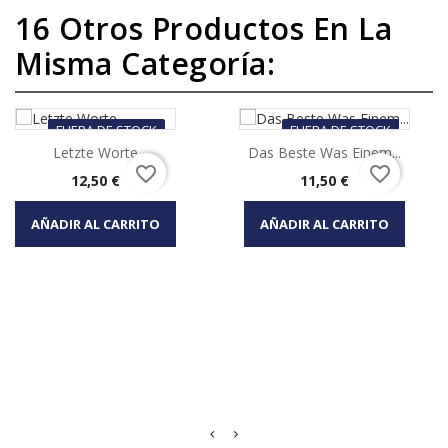
16 Otros Productos En La
Misma Categoría:
FUERA DE STOCK
FUERA DE STOCK
Letzte Worte
Das Beste Was Einem...
favorite_border
favorite_border
Precio
Precio
12,50 €
11,50 €
AÑADIR AL CARRITO
AÑADIR AL CARRITO