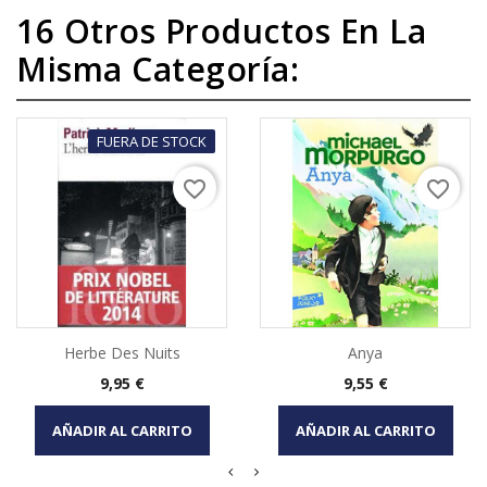
16 Otros Productos En La
Misma Categoría:
FUERA DE STOCK
favorite_border
favorite_border
Herbe Des Nuits
Anya
Precio
Precio
9,95 €
9,55 €
AÑADIR AL CARRITO
AÑADIR AL CARRITO