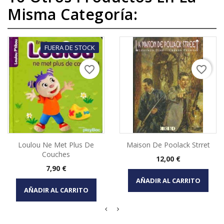
Misma Categoría:
FUERA DE STOCK
favorite_border
favorite_border
Loulou Ne Met Plus De
Maison De Poolack Strret
Couches
Precio
12,00 €
Precio
7,90 €
AÑADIR AL CARRITO
AÑADIR AL CARRITO