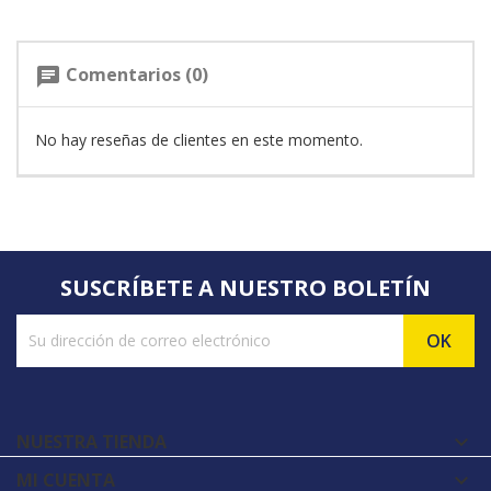
Comentarios (0)
chat
No hay reseñas de clientes en este momento.
SUSCRÍBETE A NUESTRO BOLETÍN
NUESTRA TIENDA

MI CUENTA
