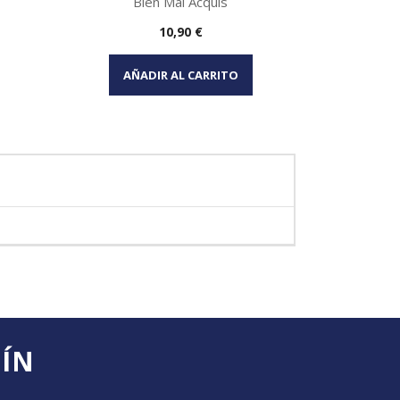
Bien Mal Acquis
Precio
10,90 €
Vista rápida

AÑADIR AL CARRITO
TÍN