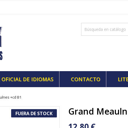
 OFICIAL DE IDIOMAS
CONTACTO
LIT
lnes +cd B1
Grand Meauln
FUERA DE STOCK
12,80 €