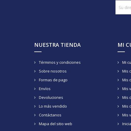
NUESTRA TIENDA
MI 
Términos y condiciones
Mi c
Sobre nosotros
Mis 
Formas de pago
Mis 
Envíos
Mis 
Devoluciones
Mis d
Lo más vendido
Mis 
Contáctanos
Mis 
Mapa del sitio web
Inici