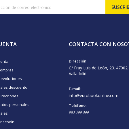
CUENTA
CONTACTA CON NOSO
Dirección:
uenta
C/ Fray Luis de León, 23. 47002
compras
Valladolid
devoluciones
vales descuento
E-mail:
info@eurobookonline.com
irecciones
datos personales
Teléfono:
983 399 899
vales
ar sesión