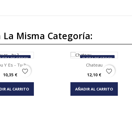
 La Misma Categoría:
FUERA DE STOCK
FUERA DE STOCK
u Y Es - Tu ?
Chateau
favorite_border
favorite_border
Precio
Precio
10,35 €
12,10 €
Vista rápida
Vista rápida

DIR AL CARRITO
AÑADIR AL CARRITO