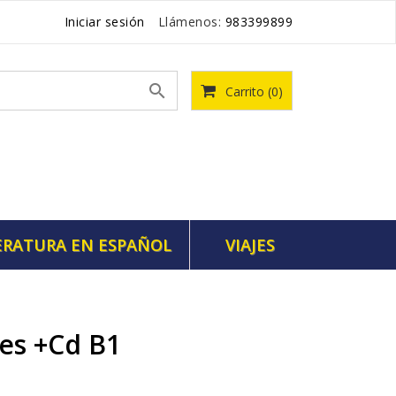
Iniciar sesión
Llámenos:
983399899

Carrito
(0)
ERATURA EN ESPAÑOL
VIAJES
es +cd B1