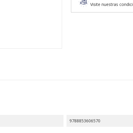
Visite nuestras condic
9788853606570