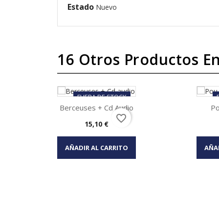
Estado
Nuevo
16 Otros Productos En
FUERA DE STOCK
Berceuses + Cd Audio
Po
favorite_border
Precio
15,10 €
Vista rápida


AÑADIR AL CARRITO
AÑA