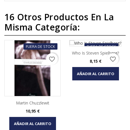
16 Otros Productos En La
Misma Categoría:
FUERA DE STOCK
FUERA DE STOCK
Who Is Steven Spielberg?
favorite_border
favorite_border
Precio
8,15 €
AÑADIR AL CARRITO
Martin Chuzzlewit
Precio
10,95 €
AÑADIR AL CARRITO