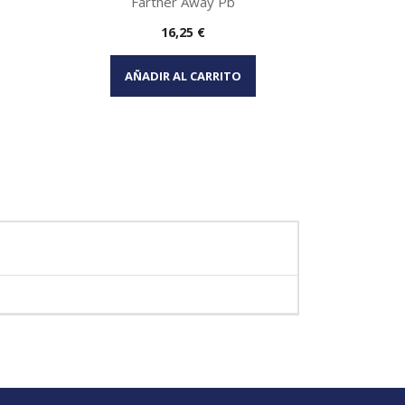
Farther Away Pb
Precio
16,25 €
Vista rápida

AÑADIR AL CARRITO
AÑA