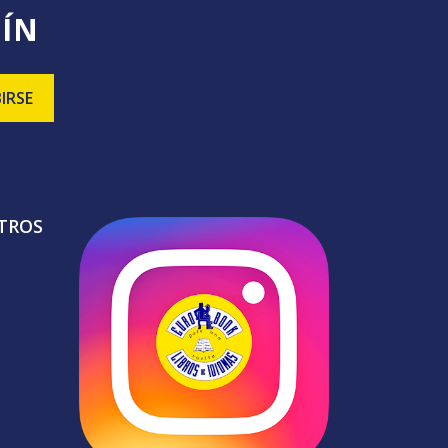
TÍN
TROS