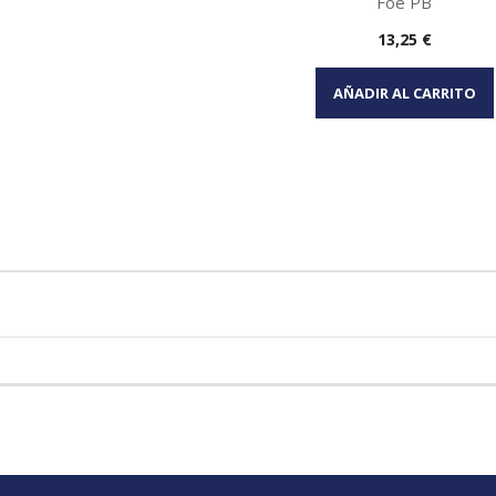
Foe PB
Precio
13,25 €
Vista rápida

AÑADIR AL CARRITO