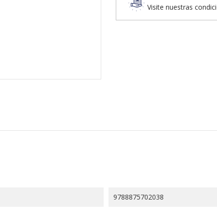
Visite nuestras condic
9788875702038