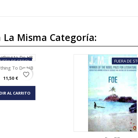
 La Misma Categoría:
FUERA DE STOCK
FUERA DE S
thing To Do HB
favorite_border
Precio
11,50 €
Vista rápida
DIR AL CARRITO