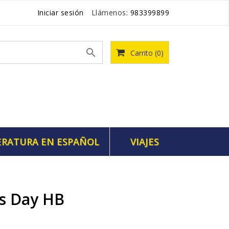
Iniciar sesión
Llámenos:
983399899

Carrito
(0)
ERATURA EN ESPAÑOL
VIAJES
s Day HB