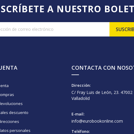
SCRÍBETE A NUESTRO BOLE
CUENTA
CONTACTA CON NOSO
Dirección:
uenta
C/ Fray Luis de León, 23. 47002
compras
Valladolid
devoluciones
vales descuento
E-mail:
info@eurobookonline.com
irecciones
datos personales
Teléfono: