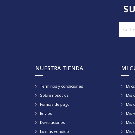
SU
NUESTRA TIENDA
MI 
Términos y condiciones
Mi c
Sobre nosotros
Mis 
Formas de pago
Mis 
Envíos
Mis 
Devoluciones
Mis d
Lo más vendido
Mis 