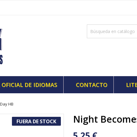
 OFICIAL DE IDIOMAS
CONTACTO
LIT
 Day HB
Night Become
FUERA DE STOCK
5,25 €