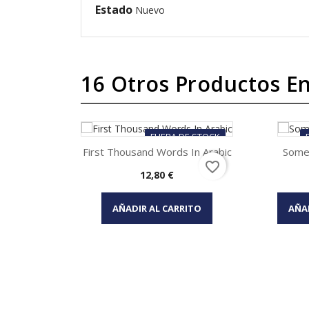
Estado
Nuevo
16 Otros Productos En
FUERA DE STOCK
First Thousand Words In Arabic
Some
favorite_border
Precio
12,80 €
Vista rápida


AÑADIR AL CARRITO
AÑA