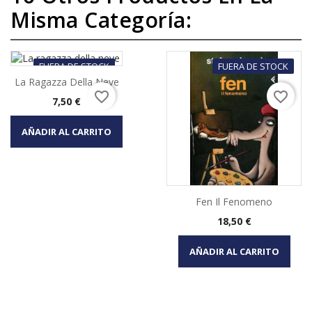
Misma Categoría:
FUERA DE STOCK
FUERA DE STOCK
La Ragazza Della Neve
favorite_border
favorite_border
Precio
7,50 €
AÑADIR AL CARRITO
Fen Il Fenomeno
Precio
18,50 €
AÑADIR AL CARRITO