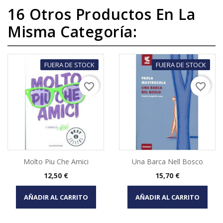
16 Otros Productos En La
Misma Categoría:
FUERA DE STOCK
FUERA DE STOCK
favorite_border
favorite_border
Molto Piu Che Amici
Una Barca Nell Bosco
Precio
Precio
12,50 €
15,70 €
AÑADIR AL CARRITO
AÑADIR AL CARRITO