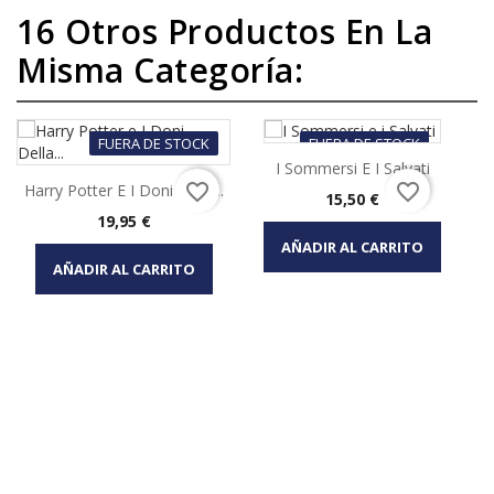
16 Otros Productos En La
Misma Categoría:
FUERA DE STOCK
FUERA DE STOCK
I Sommersi E I Salvati
favorite_border
favorite_border
Harry Potter E I Doni Della...
Precio
15,50 €
Precio
19,95 €
AÑADIR AL CARRITO
AÑADIR AL CARRITO