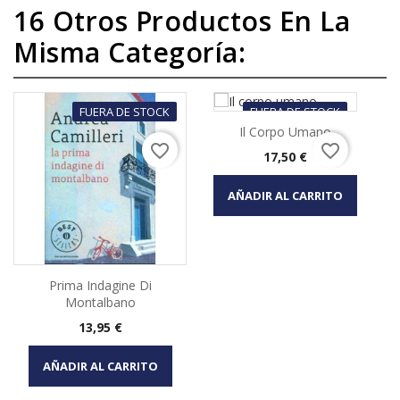
16 Otros Productos En La
Misma Categoría:
FUERA DE STOCK
FUERA DE STOCK
Il Corpo Umano
favorite_border
favorite_border
Precio
17,50 €
AÑADIR AL CARRITO
Prima Indagine Di
Montalbano
Precio
13,95 €
AÑADIR AL CARRITO