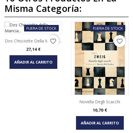
Misma Categoría:
FUERA DE STOCK
FUERA DE STOCK
favorite_border
favorite_border
Dos Chisciotte Della Mancia...
Precio
27,14 €
AÑADIR AL CARRITO
Novella Degli Scacchi
Precio
10,70 €
AÑADIR AL CARRITO