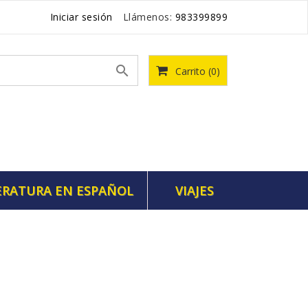
Iniciar sesión
Llámenos:
983399899

Carrito
(0)
ERATURA EN ESPAÑOL
VIAJES