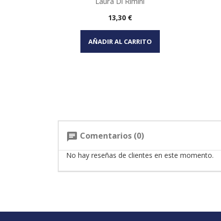
Laura Di Rimini
Precio
13,30 €
Vista rápida

AÑADIR AL CARRITO
Comentarios (0)
chat
No hay reseñas de clientes en este momento.