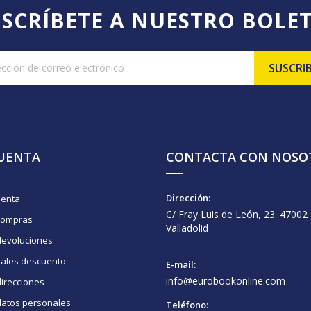
SCRÍBETE A NUESTRO BOLE
CUENTA
CONTACTA CON NOSO
Dirección:
uenta
C/ Fray Luis de León, 23. 47002
compras
Valladolid
devoluciones
vales descuento
E-mail:
info@eurobookonline.com
irecciones
datos personales
Teléfono: