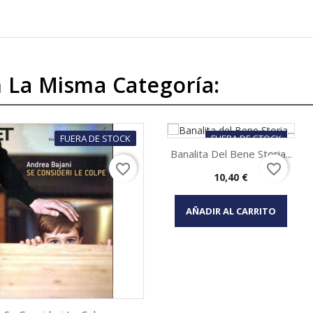
 La Misma Categoría:
FUERA DE STOCK
FUERA DE STOCK
Banalita Del Bene Storia...
favorite_border
favorite_border
Precio
10,40 €
Vista rápida

AÑADIR AL CARRITO