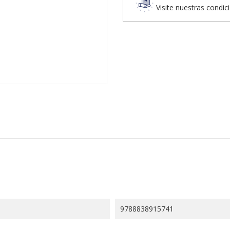
Visite nuestras condic
9788838915741