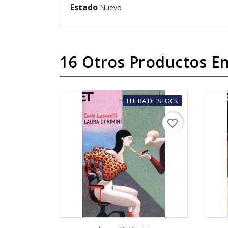
Estado
Nuevo
16 Otros Productos En
FUERA DE STOCK
favorite_border