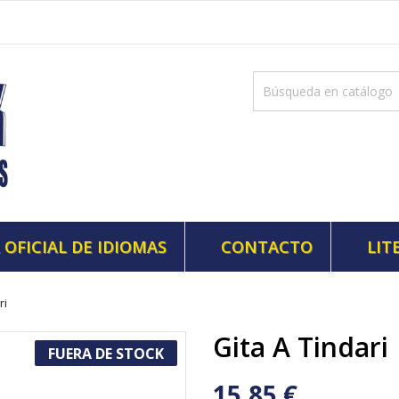
 OFICIAL DE IDIOMAS
CONTACTO
LIT
ri
Gita A Tindari
FUERA DE STOCK
15,85 €