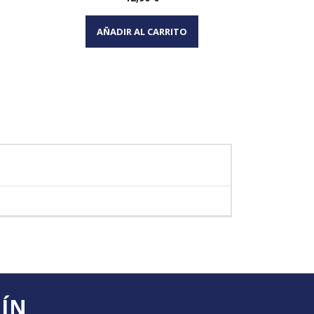
Vista rápida

AÑADIR AL CARRITO
AÑA
TÍN