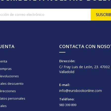
CUENTA
CONTACTA CON NOSO
Dirección:
uenta
C/ Fray Luis de León, 23. 47002
compras
Valladolid
devoluciones
vales descuento
E-mail:
info@eurobookonline.com
irecciones
datos personales
Teléfono:
983 399 899
vales