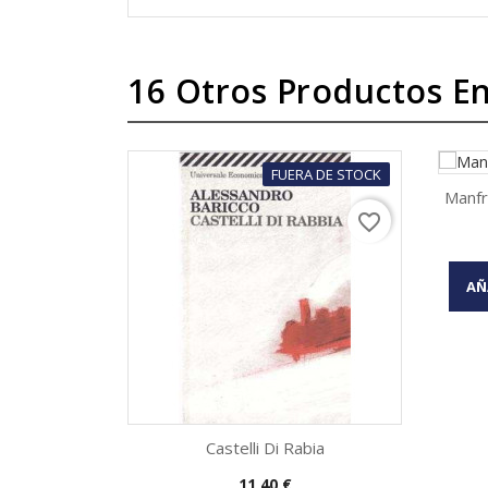
16 Otros Productos En
FUERA DE STOCK
Manfr
favorite_border
AÑ
Castelli Di Rabia
Precio
11,40 €