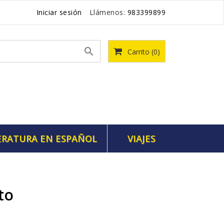
Iniciar sesión
Llámenos:
983399899

Carrito
(0)
ERATURA EN ESPAÑOL
VIAJES
to