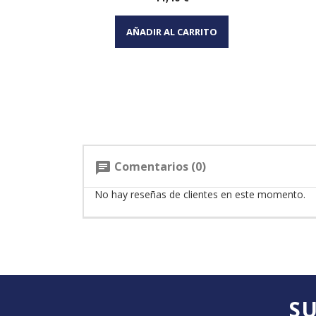
Vista rápida

AÑADIR AL CARRITO
Comentarios (0)
chat
No hay reseñas de clientes en este momento.
SU