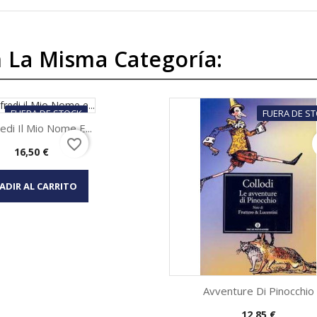
 La Misma Categoría:
FUERA DE STOCK
FUERA DE S
edi Il Mio Nome E...
favorite_border
Precio
16,50 €
Vista rápida

ADIR AL CARRITO
Avventure Di Pinocchio
Precio
12,85 €