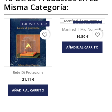
Misma Categoría:
FUERA DE STOCK
FUERA DE STOCK
Manfredi Il Mio Nome E...
favorite_border
favorite_border
Precio
16,50 €
AÑADIR AL CARRITO
Rete Di Protezione
Precio
21,11 €
AÑADIR AL CARRITO