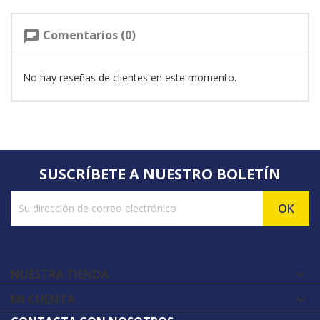
Comentarios (0)
chat
No hay reseñas de clientes en este momento.
SUSCRÍBETE A NUESTRO BOLETÍN
NUESTRA TIENDA

MI CUENTA
