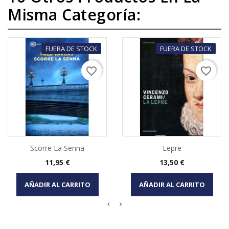
Misma Categoría:
FUERA DE STOCK
FUERA DE STOCK
favorite_border
favorite_border
Scorre La Senna
Lepre
Precio
Precio
11,95 €
13,50 €
AÑADIR AL CARRITO
AÑADIR AL CARRITO