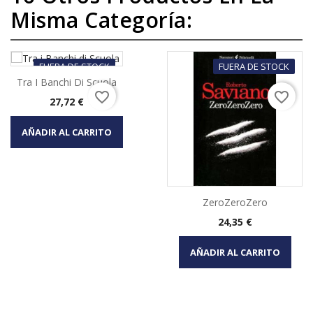
Misma Categoría:
FUERA DE STOCK
FUERA DE STOCK
Tra I Banchi Di Scuola
favorite_border
favorite_border
Precio
27,72 €
AÑADIR AL CARRITO
ZeroZeroZero
Precio
24,35 €
AÑADIR AL CARRITO