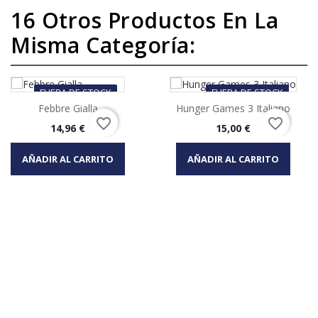
16 Otros Productos En La
Misma Categoría:
FUERA DE STOCK
FUERA DE STOCK
Febbre Gialla
Hunger Games 3 Italiano
favorite_border
favorite_border
Precio
Precio
14,96 €
15,00 €
AÑADIR AL CARRITO
AÑADIR AL CARRITO