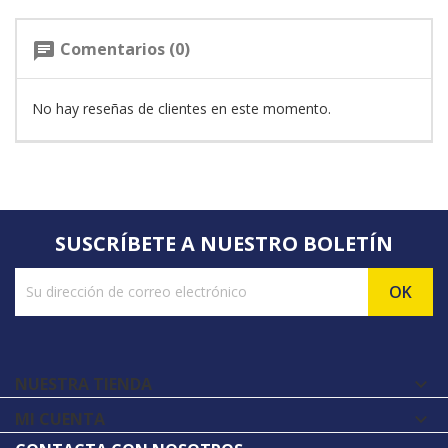
Comentarios (0)
chat
No hay reseñas de clientes en este momento.
SUSCRÍBETE A NUESTRO BOLETÍN
NUESTRA TIENDA

MI CUENTA
