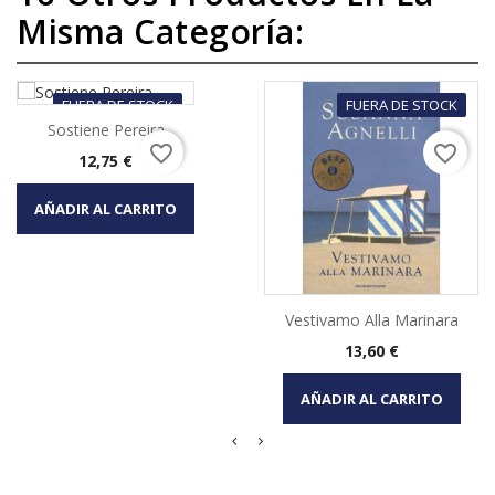
Misma Categoría:
FUERA DE STOCK
FUERA DE STOCK
Sostiene Pereira
favorite_border
favorite_border
Precio
12,75 €
AÑADIR AL CARRITO
Vestivamo Alla Marinara
Precio
13,60 €
AÑADIR AL CARRITO