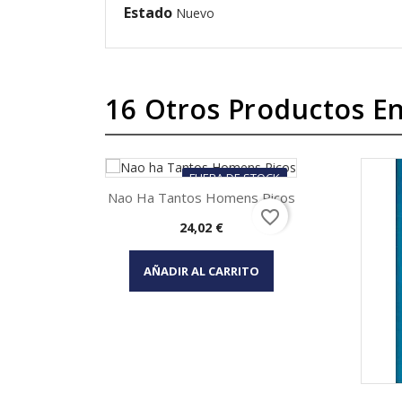
Estado
Nuevo
16 Otros Productos En
FUERA DE STOCK
Nao Ha Tantos Homens Ricos
favorite_border
Precio
24,02 €
Vista rápida

AÑADIR AL CARRITO