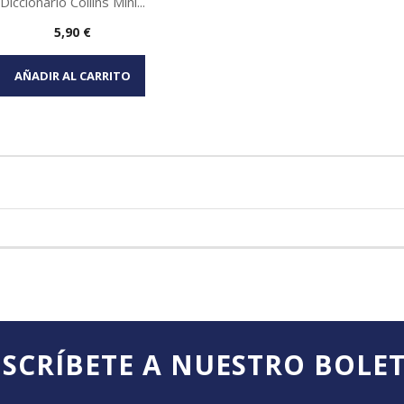
Diccionario Collins Mini...
Precio
5,90 €
Vista rápida

AÑADIR AL CARRITO
SCRÍBETE A NUESTRO BOLE