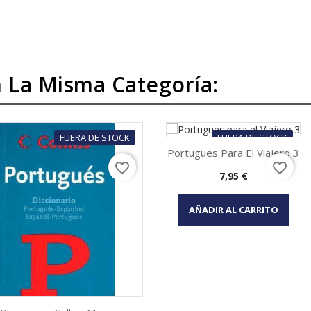
 La Misma Categoría:
FUERA DE STOCK
FUERA DE STOCK
Portugues Para El Viajero 3
favorite_border
favorite_border
Precio
7,95 €
Vista rápida

AÑADIR AL CARRITO