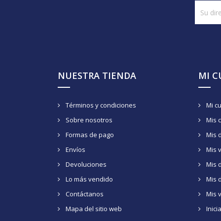
NUESTRA TIENDA
MI 
Términos y condiciones
Mi c
Sobre nosotros
Mis 
Formas de pago
Mis 
Envíos
Mis 
Devoluciones
Mis d
Lo más vendido
Mis 
Contáctanos
Mis 
Mapa del sitio web
Inici