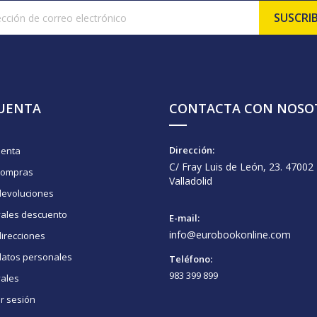
CUENTA
CONTACTA CON NOSO
Dirección:
uenta
C/ Fray Luis de León, 23. 47002
compras
Valladolid
devoluciones
vales descuento
E-mail:
info@eurobookonline.com
irecciones
datos personales
Teléfono:
983 399 899
vales
ar sesión