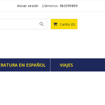
Iniciar sesión
Llámenos:
983399899

Carrito
(0)
ERATURA EN ESPAÑOL
VIAJES