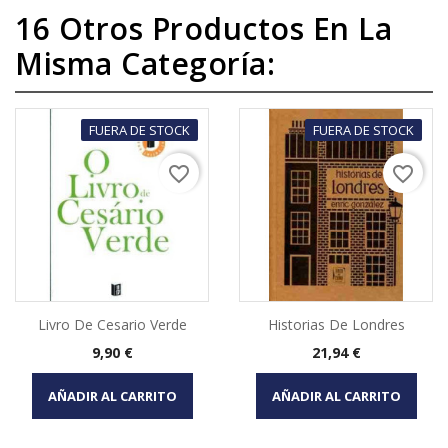
16 Otros Productos En La
Misma Categoría:
FUERA DE STOCK
FUERA DE STOCK
favorite_border
favorite_border
Livro De Cesario Verde
Historias De Londres
Precio
Precio
9,90 €
21,94 €
AÑADIR AL CARRITO
AÑADIR AL CARRITO