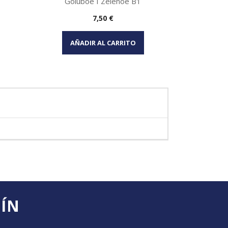
Goluboe I Zelenoe B1
Precio
7,50 €
Vista rápida

AÑADIR AL CARRITO
TÍN