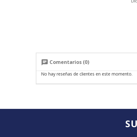
Di
Comentarios (0)
chat
No hay reseñas de clientes en este momento.
SU