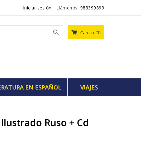
Iniciar sesión
Llámenos:
983399899

Carrito
(0)
ERATURA EN ESPAÑOL
VIAJES
o Ilustrado Ruso + Cd