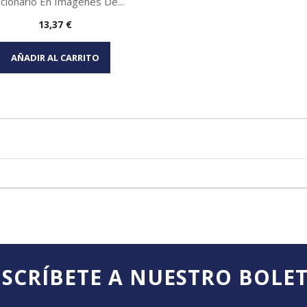
ccionario En Imagenes De...
Precio
13,37 €
Vista rápida

AÑADIR AL CARRITO
SCRÍBETE A NUESTRO BOLE