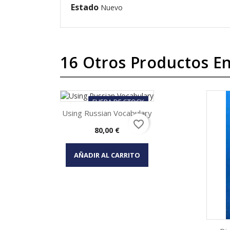
Estado
Nuevo
16 Otros Productos En
FUERA DE STOCK
Using Russian Vocabulary
favorite_border
Precio
80,00 €
Vista rápida

AÑADIR AL CARRITO