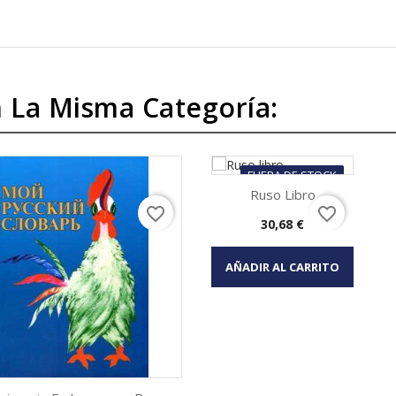
 La Misma Categoría:
FUERA DE STOCK
Ruso Libro
favorite_border
favorite_border
Precio
30,68 €
Vista rápida

AÑADIR AL CARRITO