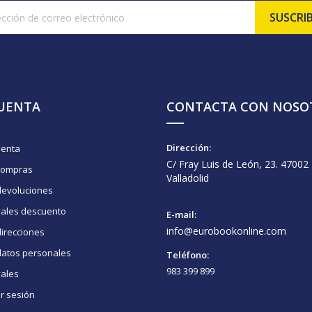
CUENTA
CONTACTA CON NOSO
Dirección:
uenta
C/ Fray Luis de León, 23. 47002
compras
Valladolid
devoluciones
vales descuento
E-mail:
info@eurobookonline.com
irecciones
datos personales
Teléfono:
983 399 899
vales
ar sesión