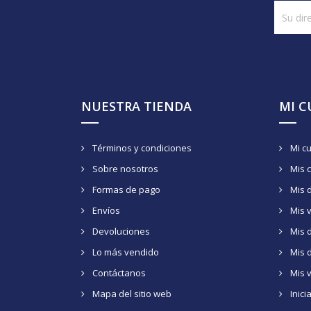
NUESTRA TIENDA
MI 
Términos y condiciones
Mi c
Sobre nosotros
Mis 
Formas de pago
Mis 
Envíos
Mis 
Devoluciones
Mis d
Lo más vendido
Mis 
Contáctanos
Mis 
Mapa del sitio web
Inici