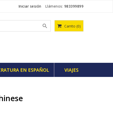
Iniciar sesión
Llámenos:
983399899

Carrito
(0)
ERATURA EN ESPAÑOL
VIAJES
Chinese