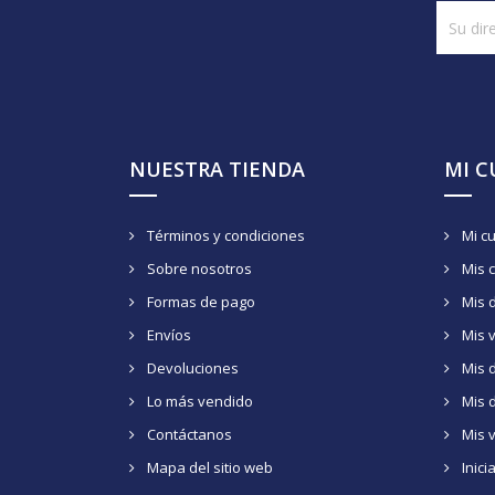
NUESTRA TIENDA
MI 
Términos y condiciones
Mi c
Sobre nosotros
Mis 
Formas de pago
Mis 
Envíos
Mis 
Devoluciones
Mis d
Lo más vendido
Mis 
Contáctanos
Mis 
Mapa del sitio web
Inici