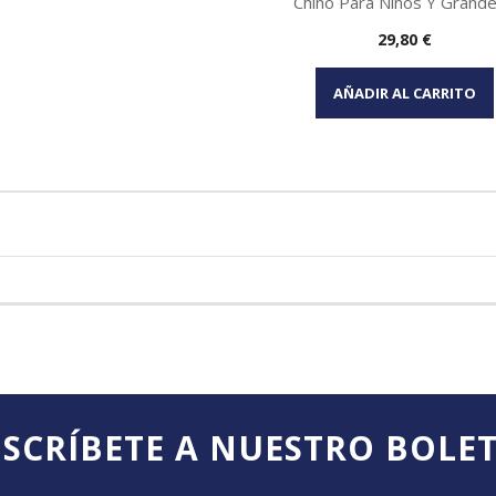
Chino Para Niños Y Grandes
Precio
29,80 €
Vista rápida

AÑADIR AL CARRITO
SCRÍBETE A NUESTRO BOLE