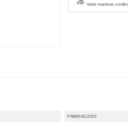
Visite nuestras condic
9788853623355