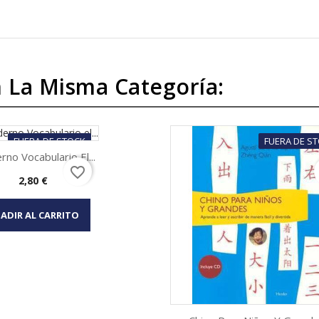
 La Misma Categoría:
FUERA DE STOCK
FUERA DE S
no Vocabulario El...
favorite_border
Precio
2,80 €
Vista rápida

ADIR AL CARRITO