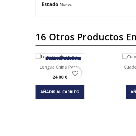
Estado
Nuevo
16 Otros Productos En
FUERA DE STOCK
Lengua China Para...
Cuader
favorite_border
Precio
24,00 €
Vista rápida

AÑADIR AL CARRITO
AÑ