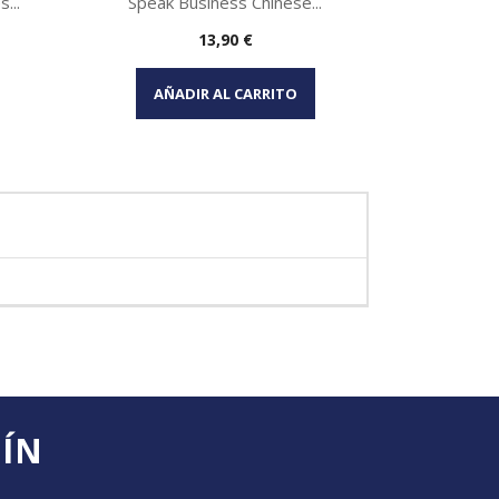
...
Speak Business Chinese...
Fashion 
Precio
13,90 €
Vista rápida

AÑADIR AL CARRITO
AÑA
TÍN