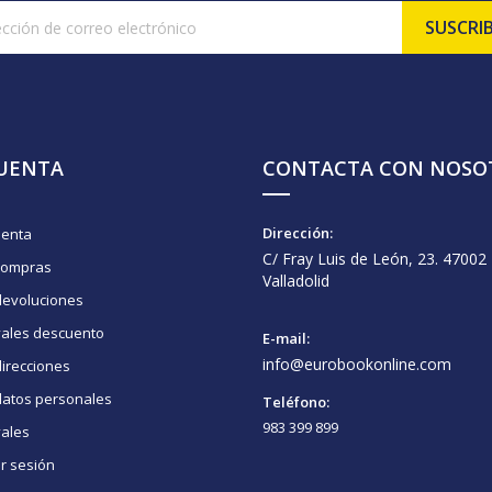
CUENTA
CONTACTA CON NOSO
Dirección:
uenta
C/ Fray Luis de León, 23. 47002
compras
Valladolid
devoluciones
vales descuento
E-mail:
info@eurobookonline.com
irecciones
datos personales
Teléfono:
983 399 899
vales
ar sesión