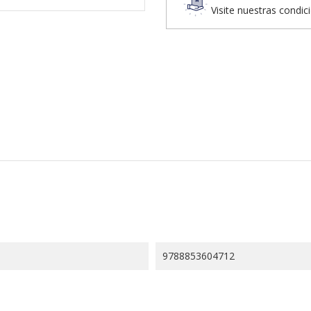
Visite nuestras condic
9788853604712