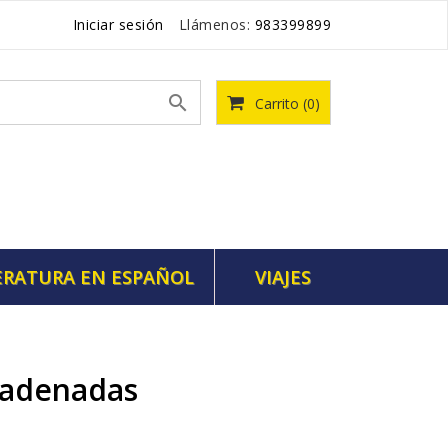
Iniciar sesión
Llámenos:
983399899

Carrito
(0)
ERATURA EN ESPAÑOL
VIAJES
cadenadas