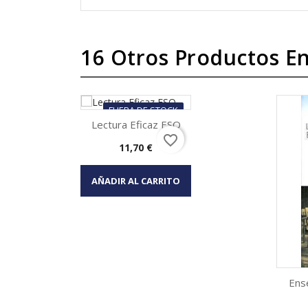
16 Otros Productos En
FUERA DE STOCK
Lectura Eficaz ESO
favorite_border
Precio
11,70 €
Vista rápida

AÑADIR AL CARRITO
Ens