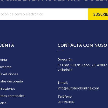
CUENTA
CONTACTA CON NOSO
Dirección:
uenta
C/ Fray Luis de León, 23. 47002
compras
Valladolid
devoluciones
vales descuento
E-mail:
info@eurobookonline.com
irecciones
datos personales
Teléfono:
983 399 899
vales