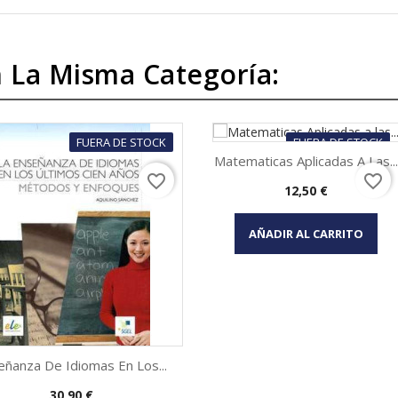
 La Misma Categoría:
FUERA DE STOCK
FUERA DE STOCK
Matematicas Aplicadas A Las...
favorite_border
favorite_border
Precio
12,50 €
Vista rápida

AÑADIR AL CARRITO
eñanza De Idiomas En Los...
Precio
30,90 €