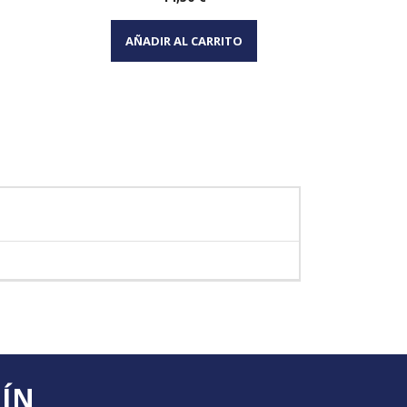
Vista rápida

AÑADIR AL CARRITO
AÑA
TÍN