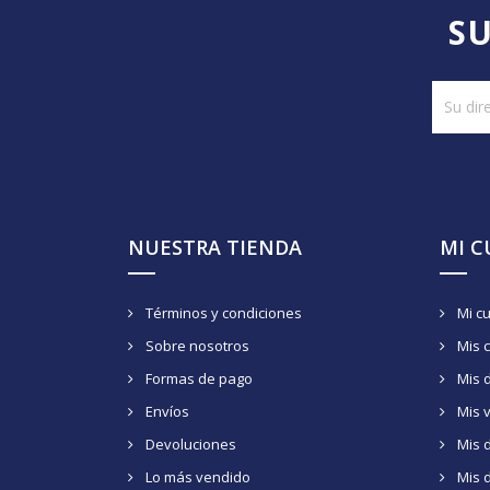
SU
NUESTRA TIENDA
MI 
Términos y condiciones
Mi c
Sobre nosotros
Mis 
Formas de pago
Mis 
Envíos
Mis 
Devoluciones
Mis d
Lo más vendido
Mis 