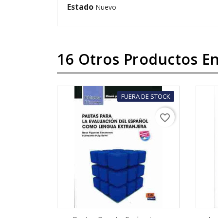
Estado
Nuevo
16 Otros Productos En
FUERA DE STOCK
favorite_border