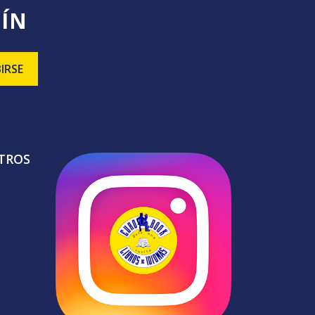
TÍN
TROS