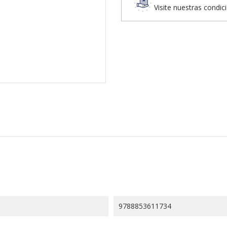
Visite nuestras condic
9788853611734