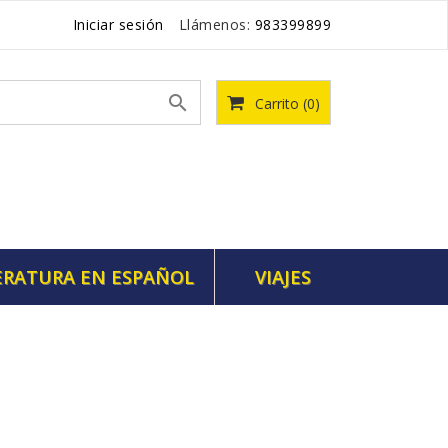
Iniciar sesión
Llámenos:
983399899

Carrito
(0)
ERATURA EN ESPAÑOL
VIAJES