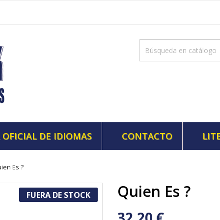
 OFICIAL DE IDIOMAS
CONTACTO
LIT
ien Es ?
Quien Es ?
FUERA DE STOCK
32,20 €