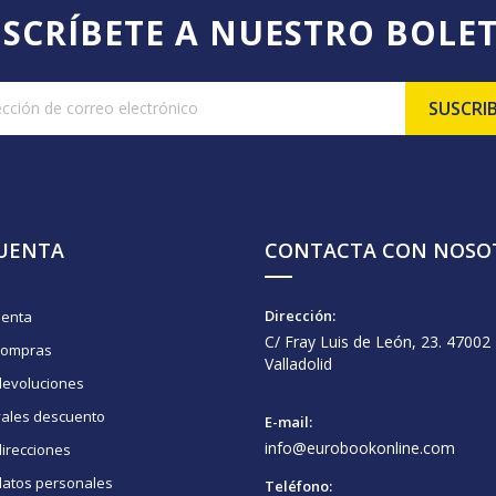
SCRÍBETE A NUESTRO BOLE
CUENTA
CONTACTA CON NOSO
Dirección:
uenta
C/ Fray Luis de León, 23. 47002
compras
Valladolid
devoluciones
vales descuento
E-mail:
info@eurobookonline.com
irecciones
datos personales
Teléfono: