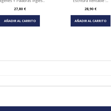
agenes Y Palabras Ingles...
Escritura Rentable :...
Precio
Precio
27,80 €
28,90 €
Vista rápida
Vista rápida


AÑADIR AL CARRITO
AÑADIR AL CARRITO