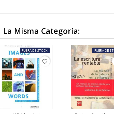
 La Misma Categoría:
FUERA DE STOCK
FUERA DE S
favorite_border