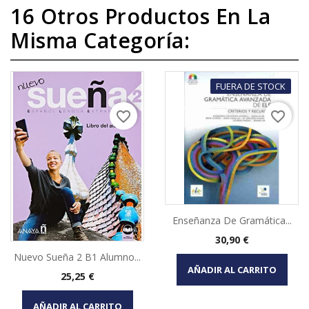
16 Otros Productos En La
Misma Categoría:
FUERA DE STOCK
favorite_border
favorite_border
Enseñanza De Gramática...
Precio
30,90 €
Nuevo Sueña 2 B1 Alumno...
AÑADIR AL CARRITO
Precio
25,25 €
AÑADIR AL CARRITO