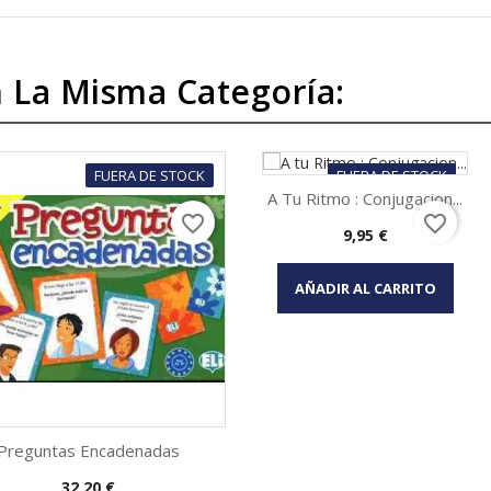
 La Misma Categoría:
FUERA DE STOCK
FUERA DE STOCK
A Tu Ritmo : Conjugacion...
favorite_border
favorite_border
Precio
9,95 €
Vista rápida

AÑADIR AL CARRITO
Preguntas Encadenadas
Precio
32,20 €