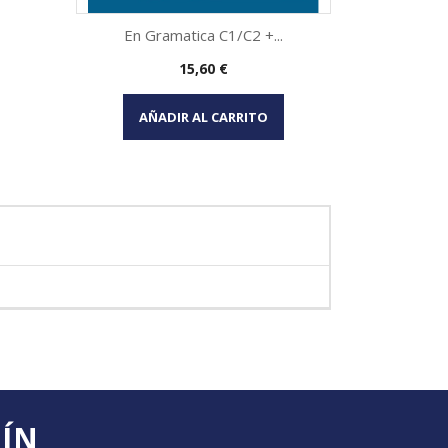
En Gramatica C1/C2 +...
Obje
Precio
15,60 €
Vista rápida

AÑADIR AL CARRITO
AÑA
TÍN