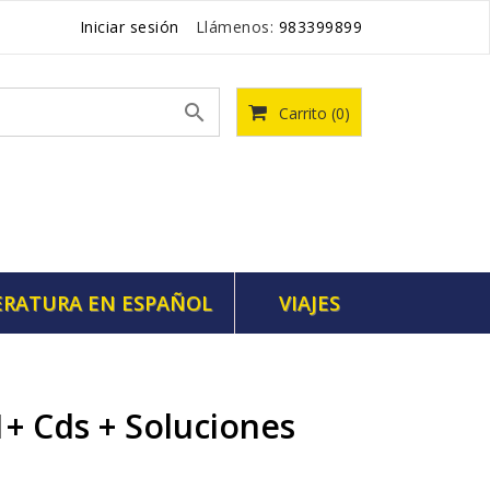
Iniciar sesión
Llámenos:
983399899

Carrito
(0)
ERATURA EN ESPAÑOL
VIAJES
1+ Cds + Soluciones