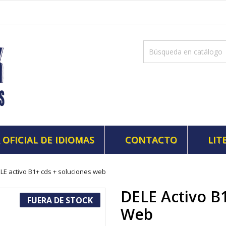
 OFICIAL DE IDIOMAS
CONTACTO
LIT
LE activo B1+ cds + soluciones web
DELE Activo B
FUERA DE STOCK
Web