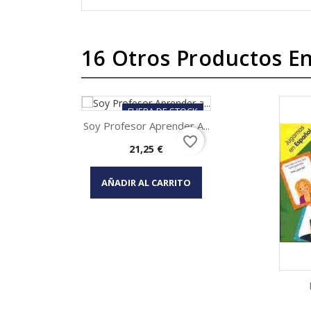
16 Otros Productos En
FUERA DE STOCK
Soy Profesor Aprender A...
favorite_border
Precio
21,25 €
Vista rápida

AÑADIR AL CARRITO