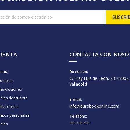
CUENTA
CONTACTA CON NOSO
Dirección:
uenta
C/ Fray Luis de León, 23. 47002
compras
Valladolid
devoluciones
vales descuento
E-mail:
info@eurobookonline.com
irecciones
datos personales
Teléfono:
983 399 899
vales